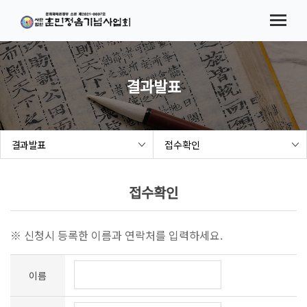
메뉴바로가기
본문바로가기
법인소개
협회소식
시험(대회) 요강
결과발표
참가접수
결과발표
접수확인
결과발표
해례본 보급 사업
접수확인
세종여민관
※ 신청시 등록한 이름과 연락처를 입력하세요.
이름