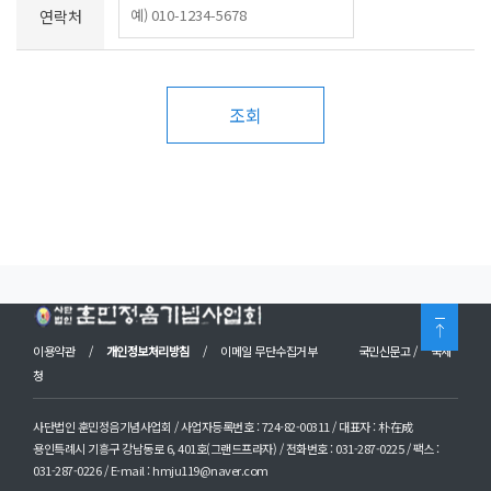
연락처
조회
이용약관
/
개인정보처리방침
/
이메일 무단수집거부
국민신문고
/
국세
청
사단법인 훈민정음기념사업회 / 사업자등록번호 : 724-82-00311 / 대표자 : 朴在成
용인특례시 기흥구 강남동로 6, 401호(그랜드프라자) / 전화번호 : 031-287-0225 / 팩스 :
031-287-0226 / E-mail : hmju119@naver.com