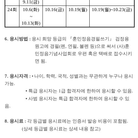
9.11(
금
)
24
회
10.6(화
)
10.16(
금
)
10.19(
월
)
10.19(
월
)~10.23(금
)
~
10.13(화
)
6.
응시방법
:
응시 희망 등급의
『
훈민정음경필쓰기
』 검정
용
원고에 경필
(
펜
,
연필
,
볼펜 등
)
으로 써서
(
사
)
훈
민정음기념사업회로 우편 혹은 택배로 접수시키
면 됨
.
7.
응시자격
:
•
나이
,
학력
,
국적
,
성별과는 무관하게 누구나 응시
가능
.
•
특급 응시자는 1급 합격자에 한하여 응시할 수 있음.
•
사범 응시자는 특급 합격자에 한하여 응시할 수 있
음
.
8.
응시료
:
각 등급별 응시료에는 인증서 발송 비용이 포함됨
.
(
상세 등급별 응시료는 상세 내용 참고
)