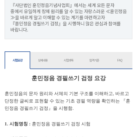
『사단법인 훈민정음기념사업회』에서는 세계 모든 문자
중에서 유일하게 창제 원리를 알 수 있는 자랑스러운 ≪훈민정음
≫을 바르게 알고 이해할 수 있는 계기를 마련하고자
『훈민정음 경필쓰기 검정』을 시행하니 많은 관심과 참여를
바랍니다.
시험요강
상세내용
시험과목
합격기준
FAQ
훈민정음 경필쓰기 검정 요강
훈민정음의 문자 원리와 서체의 기본 구조를 이해하고
,
바르고
단정한 글씨로 표현할 수 있는 기초 경필 역량을 확인하는
『
훈
민정음 경필쓰기 검정
』
을 시행함
.
1.
시험명칭
:
훈민정음 경필쓰기 검정 시험