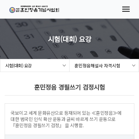
메뉴바로가기
본문바로가기
법인소개
협회소식
시험(대회) 요강
시험(대회) 요강
참가접수
시험(대회) 요강
훈민정음해설사 자격시험
결과발표
해례본 보급 사업
훈민정음 경필쓰기 검정시험
세종여민관
국보이고 세계 문화유산으로 등재되어 있는 ≪훈민정음≫에
대한 범국민 인식 확산 운동과 글씨 바르게 쓰기 운동으로
『훈민정음 경필쓰기 검정』 을 시행함.