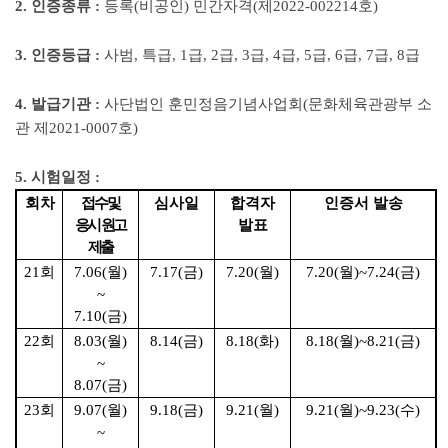
2.
인증종류
:
등록
(
비공인
)
민간자격
(
제
2022-002214
호
)
3.
인증등급
:
사범
,
특급
, 1
급
, 2
급
, 3
급
, 4
급
, 5
급
, 6
급
, 7
급
, 8
급
4.
발급기관
:
사단법인 훈민정음기념사업회
(
문화체육관광부 소
관 제
2021-0007
호
)
5. 시험
일정
:
회차
접수 및
심사일
합격자
인증서 발송
응시 원고
발표
제출
21
회
7.06(
월
)
7.17(
금
)
7.20(
월
)
7.20(
월
)~7.24(
금
)
~
7.10(
금
)
22
회
8.03(
월
)
8.14(
금
)
8.18(화
)
8.18(
월
)~8.21(
금
)
~
8.07(
금
)
23
회
9.07(
월
)
9.18(
금
)
9.21(
월
)
9.21(
월
)~9.23(수
)
~