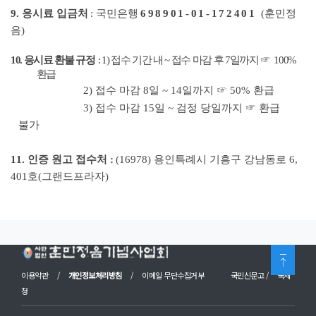
9.
응시료 입금처
: 국민은행
698901-01-172401
(
훈민정
음
)
10.
응시료 환불 규정
:
1)
접수 기간 내
~
접수 마감 후
7
일까지
☞
100%
환급
2)
접수 마감
8
일
~ 14
일까지
☞
50%
환급
3)
접수 마감
15
일
~
검정 당일까지
☞
환급
불가
11.
인증 원고 접수처
:
(16978)
용인특례시 기흥구 강남동로
6,
401
호
(
그랜드프라자
)
이용약관
/
개인정보처리방침
/
이메일 무단수집거부
국민신문고
/
국세
청